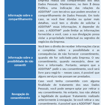
Empresa realiza uso compartilhado dos seus
Dados Pessoais. Manteremos, no item
3
dessa
Política, uma indicação das relações da
ADDITIVA® com terceiros que podem envolver o
Informação sobre o
compartilhamento de Dados Pessoais. Em todo
compartilhamento
caso, se você tiver dúvidas ou quiser mais
detalhes, você tem o direito de solicitar à
ADDITIVA® essas informações
. A depender do
caso, a ADDITIVA® pode limitar as informações
fornecidas a você, caso a sua divulgação possa
violar a propriedade intelectual ou segredos de
negócios da Empresa.
Você tem o direito de receber informações claras
e completas sobre a possibilidade e as
consequências de não fornecer consentimento,
Informação sobre a
quando ele for solicitado pela Empresa. O seu
possibilidade de não
consentimento, quando necessário, deve ser
consentir
livre e informado. Portanto, sempre que a
ADDITIVA® pedir o seu consentimento, você será
livre para negá-lo – nesses casos, é possível que
alguns serviços não possam ser prestados.
Caso você tenha consentido com alguma
finalidade de tratamento dos seus Dados
Pessoais, você pode sempre optar por retirar o
seu consentimento. No entanto, isso não afetará
Revogação do
a legalidade de qualquer Tratamento realizado
consentimento
anteriormente à revogação. Se você retirar o seu
consentimento, é possível que a ADDITIVA® fique