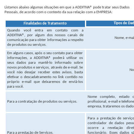
Listamos abaixo algumas situações em que a ADDITIVA® pode tratar seus Dados
Pessoais, de acordo com o contexto da sua relação com a EMPRESA:
Tipos de Dad
Finalidades de Tratamento
Quando você entra em contato com a
ADDITIVA®, por algum dos nossos canais de
Nome, e-mail
comunicação para obter informações a respeito
de produtos ou serviços.
Em alguns casos, após o seu contato para obter
informações, a ADDITIVA® poderá utilizar os
seus dados para mantê-lo informado sobre
novos produtos e serviços, através de e-mail. Se
No
você não desejar receber estes avisos, basta
efetivar o descadatramento no link contido no
próprio e-mail que deixaremos de enviá-los
para você.
Nome completo, estado ci
Para a contratação de produtos ou serviços.
profissional, e-mail e telefo
empresa, trataremos os dados
Para a prestação de serviç
controlador de dados pesso
ocorre a revelação dire
Para a prestação de Serviços.
funcionário. Esses dados s