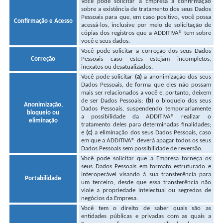
Você pode solicitar à Empresa a confirmação
sobre a existência de tratamento dos seus Dados
Pessoais para que, em caso positivo, você possa
Confirmação e Acesso
acessá-los, inclusive por meio de solicitação de
cópias dos registros que a ADDITIVA® tem sobre
você e seus dados.
Você pode solicitar a correção dos seus Dados
Correção
Pessoais caso estes estejam incompletos,
inexatos ou desatualizados.
Você pode solicitar
(a)
a anonimização dos seus
Dados Pessoais, de forma que eles não possam
mais ser relacionados a você e, portanto, deixem
de ser Dados Pessoais;
(b)
o bloqueio dos seus
Anonimização,
Dados Pessoais, suspendendo temporariamente
bloqueio ou
a possibilidade da ADDITIVA® realizar o
eliminação
tratamento deles para determinadas finalidades;
e
(c)
a eliminação dos seus Dados Pessoais, caso
em que a ADDITIVA® deverá apagar todos os seus
Dados Pessoais sem possibilidade de reversão.
Você pode solicitar que a Empresa forneça os
seus Dados Pessoais em formato estruturado e
interoperável visando à sua transferência para
Portabilidade
um terceiro, desde que essa transferência não
viole a propriedade intelectual ou segredos de
negócios da Empresa.
Você tem o direito de saber quais são as
entidades públicas e privadas com as quais a