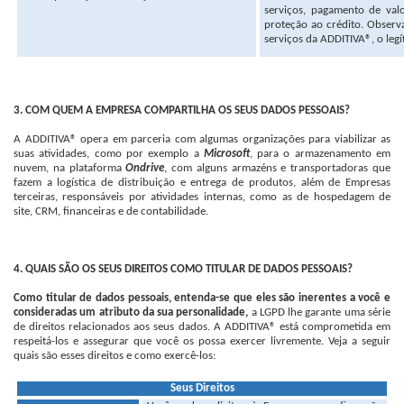
serviços, pagamento de valor
proteção ao crédito. Observ
serviços da ADDITIVA®, o legí
3. COM QUEM A EMPRESA COMPARTILHA OS SEUS DADOS PESSOAIS?
A ADDITIVA® opera em parceria com algumas organizações para viabilizar as
suas atividades, como por exemplo a
Microsoft
, para o armazenamento em
nuvem, na plataforma
Ondrive
, com alguns armazéns e transportadoras que
fazem a logística de distribuição e entrega de produtos, além de Empresas
terceiras, responsáveis por atividades internas, como as de hospedagem de
site, CRM, financeiras e de contabilidade.
4. QUAIS SÃO OS SEUS DIREITOS COMO TITULAR DE DADOS PESSOAIS?
Como titular de dados pessoais, entenda-se que eles são inerentes a você e
consideradas um atributo da sua personalidade,
a LGPD lhe garante uma série
de direitos relacionados aos seus dados. A ADDITIVA® está comprometida em
respeitá-los e assegurar que você os possa exercer livremente. Veja a seguir
quais são esses direitos e como exercê-los:
Seus Direitos