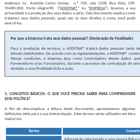
endereço na Avenida Carlos Gomes, n.º 700, sala 1208, Boa Vista, CEP:
90480-000, Porto Alegre/RS (“
ADDITIVA®
” ou “
EMPRESA
”), levamos a sua
privacidade e a proteção dos seus dados a sério. Este documento explica como
tratamos seus dados pessoais, quais são os seus direitos e como você pode
exercê-los.
Por que a Empresa trata seus dados pessoais? (Declaração de Finalidade)
Para a prestação de serviços, a ADDITIVA® tratará dados pessoais tanto de
demais
stakeholders
. De acordo com as regulamentações, a ADDITIVA® comerci
Nessas condições, a empresa atua como Controladora desses dados, que 
Fornecedores e/ou Funcionários, durante o processo de contratação de ser
atrelado a uma finalidade lícita e justa.
1. CONCEITOS BÁSICOS: O QUE VOCÊ PRECISA SABER PARA COMPREENDER
ESTA POLÍTICA?
A fim de descomplicar a leitura deste documento, apresentamos algumas
definições úteis para a sua interpretação. Estes termos serão utilizados em letra
maiúscula:
Termo
Conceit
Informação relacionada a uma pessoa física co