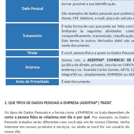
tornar possível a sua identificação.
Dado Pessoal
São exemplos de dados pessoais que podem pe
Nome, CPF, telefone, e-mail, placa do veículo e
É toda forma de uso que pode ser feita com 
limitando às seguintes atividades: cole
Tratamento
compartilhamento, transmissão, classificação,
Este termo (e outros derivados dele) não se
neste documento.
Titular
É você, pessoa física a quem os Dados Pessoai
Somos nós, a
ADDITIVA® COMERCIO DE 
jurídica de direito privado, inscrita no CNP
Empresa
endereço na Avenida Carlos Gomes, AP/SL 120
Alegre/RS ou, simplesmente, EMPRESA ou AD
Aviso de Privacidade
É este Documento.
2. QUE TIPOS DE DADOS PESSOAIS A EMPRESA (ADDITIVA®) TRATA?
Os tipos de Dados Pessoais e a forma como a EMPRESA os trata dependem de
como a pessoa física se relaciona com Ela e por quê
. Por exemplo, os Dados
Pessoais tratados serão diferentes caso você seja um de nossos Clientes, tenha
interesse em nossos produtos e serviços, ou ainda se você for um usuário do
nosso site.