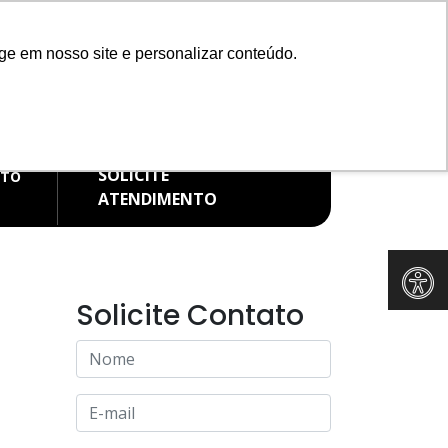
Redes Sociais
ge em nosso site e personalizar conteúdo.
IMENTO WHATSAPP
FALE CONOSCO
99582-9337
(11) 91265-8371
SOLICITE
ATO
ATENDIMENTO
Solicite Contato