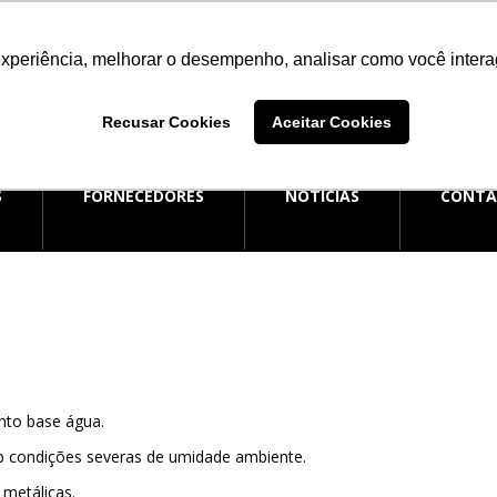
experiência, melhorar o desempenho, analisar como você intera
E ATENDIMENTO
SAC
ATEND
additiva.com.br
0800 006 0050
(51) 
Recusar Cookies
Aceitar Cookies
S
FORNECEDORES
NOTÍCIAS
CONT
nto base água.
b condições severas de umidade ambiente.
metálicas.