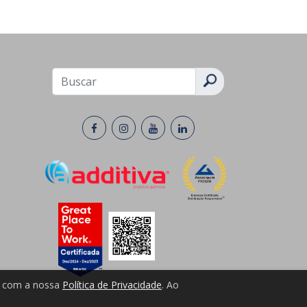
do com a nossa
Política de Privacidade
. Ao