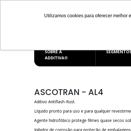
Distribuidora de produtos químicos
Utilizamos cookies para oferecer melhor 
CENTRAL D
vendas@
SOBRE A
SEGMENTO
ADDITIVA®
ASCOTRAN - AL4
Aditivo Antiflash-Rust.
Líquido pronto para uso e para qualquer revestime
Agente hidrofóbico
protege filmes quase secos so
Inibidor de corrosão
para proteção de embalagens 