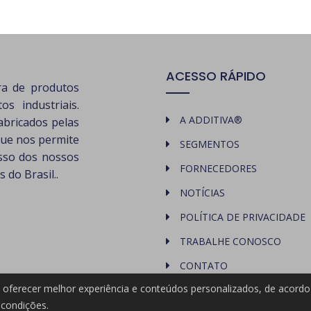
ACESSO RÁPIDO
ra de produtos
s industriais.
A ADDITIVA®
abricados pelas
que nos permite
SEGMENTOS
esso dos nossos
FORNECEDORES
 do Brasil..
NOTÍCIAS
POLÍTICA DE PRIVACIDADE
TRABALHE CONOSCO
CONTATO
ra oferecer melhor experiência e conteúdos personalizados, de acor
condições.