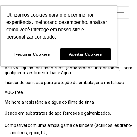
Utilizamos cookies para oferecer melhor
experiência, melhorar o desempenho, analisar
como você interage em nosso site e
personalizar conteúdo.
Recusar Cookies
Aceitar Cookies
ASCOTRAN - H18
Aditivo líquido
antiflash-rust
(anticorrosão instantânea)
para
qualquer revestimento base água.
Inibidor de corrosão
para proteção de embalagens metálicas.
VOC-free.
Melhora a resistência a água do filme de tinta.
Usado em substratos de aço
ferrosos
e
galvanizados
.
Compatível com uma
ampla gama
de binders (acrílicos, estireno-
acrílicos, epóxi, PU,