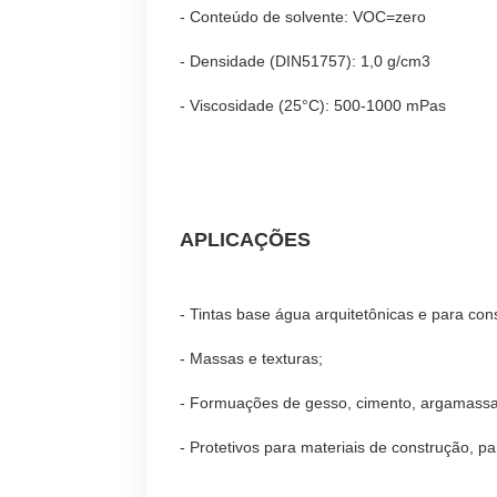
-
Conteúdo de solvente: VOC=zero
-
Densidade (DIN51757): 1,0 g/cm3
-
Viscosidade (25°C): 500-1000 mPas
APLICAÇÕES
- Tintas base água arquitetônicas e para cons
-
Massas e texturas;
-
Formuações de gesso, cimento, argamassa,
-
Protetivos para materiais de construção, par