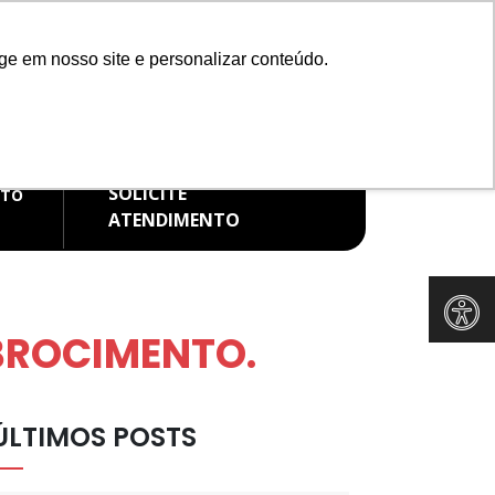
Redes Sociais
ge em nosso site e personalizar conteúdo.
IMENTO WHATSAPP
FALE CONOSCO
99582-9337
(11) 91265-8371
SOLICITE
ATO
ATENDIMENTO
IBROCIMENTO.
ÚLTIMOS POSTS