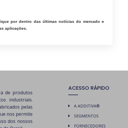
ique por dentro das últimas notícias do mercado e
s aplicações.
ACESSO RÁPIDO
ra de produtos
s industriais.
A ADDITIVA®
abricados pelas
que nos permite
SEGMENTOS
esso dos nossos
FORNECEDORES