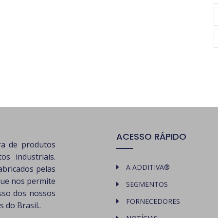
ACESSO RÁPIDO
ra de produtos
s industriais.
A ADDITIVA®
abricados pelas
que nos permite
SEGMENTOS
esso dos nossos
FORNECEDORES
 do Brasil..