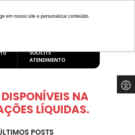
Redes Sociais
ge em nosso site e personalizar conteúdo.
IMENTO WHATSAPP
FALE CONOSCO
99582-9337
(11) 91265-8371
SOLICITE
ATO
ATENDIMENTO
 DISPONÍVEIS NA
ÇÕES LÍQUIDAS.
ÚLTIMOS POSTS