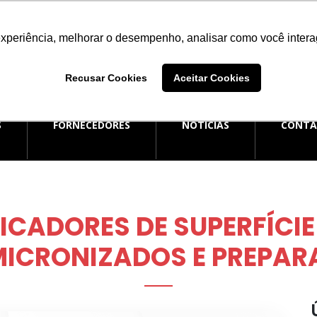
experiência, melhorar o desempenho, analisar como você intera
E ATENDIMENTO
SAC
ATEND
additiva.com.br
0800 006 0050
(51) 
Recusar Cookies
Aceitar Cookies
S
FORNECEDORES
NOTÍCIAS
CONT
CADORES DE SUPERFÍCIE
MICRONIZADOS E PREPARA