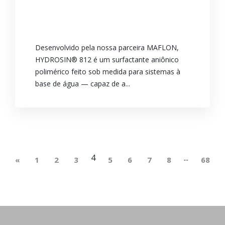
Desenvolvido pela nossa parceira MAFLON,
HYDROSIN® 812 é um surfactante aniônico
polimérico feito sob medida para sistemas à
base de água — capaz de a...
4
...
«
1
2
3
5
6
7
8
68