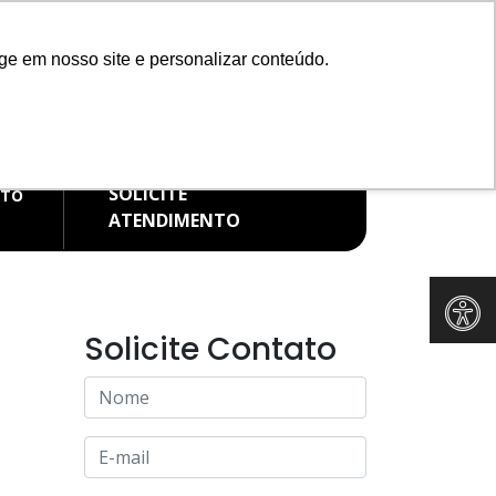
Redes Sociais
ge em nosso site e personalizar conteúdo.
IMENTO WHATSAPP
FALE CONOSCO
99582-9337
(11) 91265-8371
SOLICITE
ATO
ATENDIMENTO
Solicite Contato