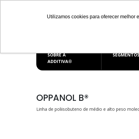
Distribuidora de produtos químicos
Utilizamos cookies para oferecer melhor 
CENTRAL D
vendas@
SOBRE A
SEGMENTO
ADDITIVA®
OPPANOL B®
Linha de poliisobuteno de médio e alto peso molecu