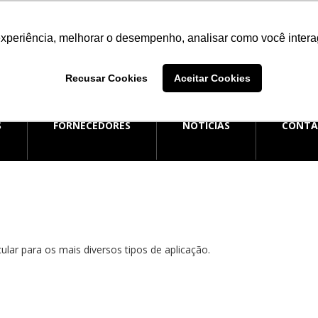
experiência, melhorar o desempenho, analisar como você intera
E ATENDIMENTO
SAC
ATEND
additiva.com.br
0800 006 0050
(51) 
Recusar Cookies
Aceitar Cookies
S
FORNECEDORES
NOTÍCIAS
CONT
lar para os mais diversos tipos de aplicação.