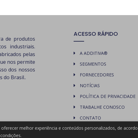
ACESSO RÁPIDO
ra de produtos
s industriais.
A ADDITIVA®
abricados pelas
que nos permite
SEGMENTOS
esso dos nossos
FORNECEDORES
 do Brasil..
NOTÍCIAS
POLÍTICA DE PRIVACIDADE
TRABALHE CONOSCO
CONTATO
ra oferecer melhor experiência e conteúdos personalizados, de acor
condições.