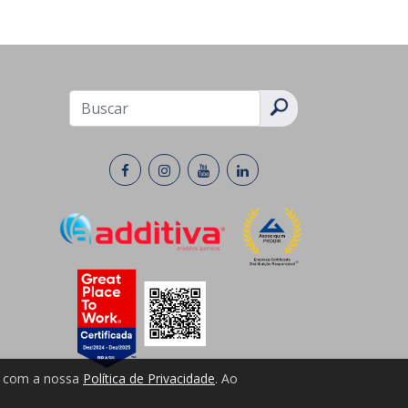
do com a nossa
Política de Privacidade
. Ao