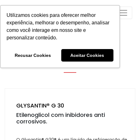
Utilizamos cookies para oferecer melhor
experiência, melhorar o desempenho, analisar
como você interage em nosso site e
personalizar conteúdo.
COOLANT
Recusar Cookies
Aceitar Cookies
GLYSANTIN® G 30
Etilenoglicol com inibidores anti
corrosivos.
O Glysantin® G30® é um líquido de refrigeração de